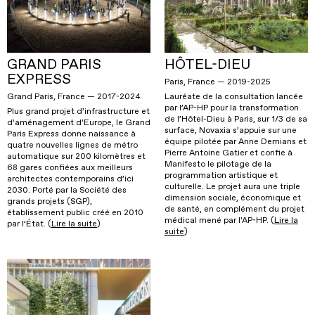
GRAND PARIS
HÔTEL-DIEU
EXPRESS
Paris, France — 2019-2025
Grand Paris, France — 2017-2024
Lauréate de la consultation lancée
par l’AP-HP pour la transformation
Plus grand projet d’infrastructure et
de l’Hôtel-Dieu à Paris, sur 1/3 de sa
d’aménagement d’Europe, le Grand
surface, Novaxia s’appuie sur une
Paris Express donne naissance à
équipe pilotée par Anne Demians et
quatre nouvelles lignes de métro
Pierre Antoine Gatier et confie à
automatique sur 200 kilomètres et
Manifesto le pilotage de la
68 gares confiées aux meilleurs
programmation artistique et
architectes contemporains d’ici
culturelle. Le projet aura une triple
2030. Porté par la Société des
dimension sociale, économique et
grands projets (SGP),
de santé, en complément du projet
établissement public créé en 2010
médical mené par l'AP-HP. (
Lire la
par l’État. (
Lire la suite
)
suite
)