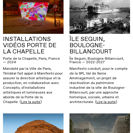
INSTALLATIONS
ÎLE SEGUIN,
VIDÉOS PORTE DE
BOULOGNE-
LA CHAPELLE
BILLANCOURT
Porte de la Chapelle, Paris, France
Île Seguin, Boulogne-Billancourt,
— 2024
France — 2022-2027
Mandaté par la Ville de Paris,
Manifesto conduit, pour le compte
Téridéal fait appel à Manifesto pour
de la SPL Val de Seine
assurer la direction artistique et la
Aménagement, un projet de
production, en collaboration avec
réactivation du patrimoine
Concepto, d’installations
industriel de la ville de Boulogne-
artistiques et lumineuses aux
Billancourt, par une approche
abords de la Porte de la
historique, sociale, urbaine et
Chapelle. (
Lire la suite
)
architecturale. (
Lire la suite
)