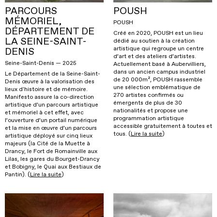
PARCOURS
POUSH
MÉMORIEL,
POUSH
DÉPARTEMENT DE
Créé en 2020, POUSH est un lieu
LA SEINE-SAINT-
dédié au soutien à la création
artistique qui regroupe un centre
DENIS
d’art et des ateliers d’artistes.
Seine-Saint-Denis — 2025
Actuellement basé à Aubervilliers,
dans un ancien campus industriel
Le Département de la Seine-Saint-
de 20 000m², POUSH rassemble
Denis œuvre à la valorisation des
une sélection emblématique de
lieux d'histoire et de mémoire.
270 artistes confirmés ou
Manifesto assure la co-direction
émergents de plus de 30
artistique d’un parcours artistique
nationalités et propose une
et mémoriel à cet effet, avec
programmation artistique
l’ouverture d’un portail numérique
accessible gratuitement à toutes et
et la mise en œuvre d’un parcours
tous. (
Lire la suite
)
artistique déployé sur cinq lieux
majeurs (la Cité de la Muette à
Drancy, le Fort de Romainville aux
Lilas, les gares du Bourget-Drancy
et Bobigny, le Quai aux Bestiaux de
Pantin). (
Lire la suite
)