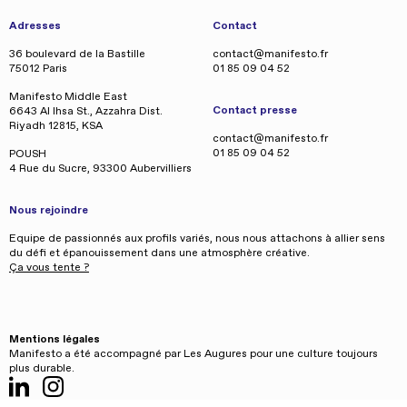
Adresses
Contact
36 boulevard de la Bastille
contact@manifesto.fr
75012 Paris
01 85 09 04 52
Manifesto Middle East
Contact presse
6643 Al Ihsa St., Azzahra Dist.
Riyadh 12815, KSA
contact@manifesto.fr
01 85 09 04 52
POUSH
4 Rue du Sucre, 93300 Aubervilliers
Nous rejoindre
Equipe de passionnés aux profils variés, nous nous attachons à allier sens
du défi et épanouissement dans une atmosphère créative.
Ça vous tente ?
Mentions légales
Manifesto a été accompagné par Les Augures pour une culture toujours
plus durable.